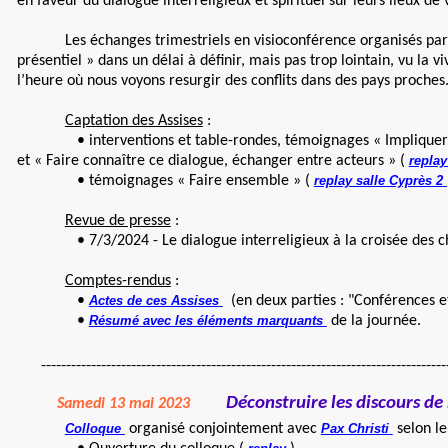
en faveur du dialogue interreligieux et spirituel sur leurs lieux de 
Les échanges trimestriels en visioconférence organisés par CM
présentiel » dans un délai à définir, mais pas trop lointain, vu la 
l’heure où nous voyons resurgir des conflits dans des pays proches
Captation des Assises
:
• interventions et table-rondes, témoignages « Impliquer l
et « Faire connaître ce dialogue, échanger entre acteurs » (
replay
• témoignages « Faire ensemble » (
replay salle Cyprès 2
Revue de presse
:
• 7/3/2024 - Le dialogue interreligieux à la croisée des c
Comptes-rendus
:
•
Actes de ces Assises
(en deux parties : "Conférences e
•
Résumé avec les éléments marquants
de la journée.
------------------------------------------------------------------------------------
Déconstruire les discours de
Samedi 13 mai 2023
Colloque
organisé conjointement avec
Pax Christi
selon le