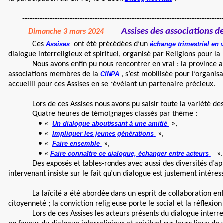
-----------------------------------------------------------------------------------
Assises des associations de
Dimanche 3 mars 2024
Ces
Assises
ont été précédées d’un
échange trimestriel en 
dialogue interreligieux et spirituel, organisé par Religions pour la
Nous avons enfin pu nous rencontrer en vrai : la province a fait 
associations membres de la
CINPA
, s’est mobilisée pour l’organi
accueilli pour ces Assises en se révélant un partenaire précieux.
Lors de ces Assises nous avons pu saisir toute la variété des man
Quatre heures de témoignages classés par thème :
• «
Un dialogue aboutissant à une amitié
»,
• «
Impliquer les jeunes générations
»,
• «
Faire ensemble
»,
• «
Faire connaître ce dialogue, échanger entre acteurs
».
Des exposés et tables-rondes avec aussi des diversités d’approch
intervenant insiste sur le fait qu’un dialogue est justement intéres
La laïcité a été abordée dans un esprit de collaboration entre le 
citoyenneté ; la conviction religieuse porte le social et la réflex
Lors de ces Assises les acteurs présents du dialogue interreligi