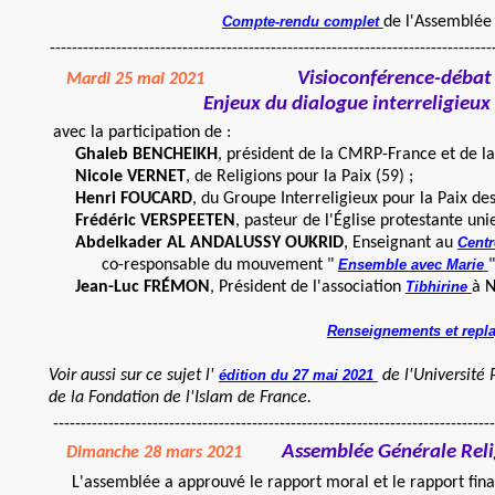
Compte-rendu complet
de l'Assemblée
-----------------------------------------------------------------------------------
Visioconférence-débat 
Mardi 25 mai 2021
Enjeux du dialogue interreligieux dans un
avec la participation de :
Ghaleb BENCHEIKH
, président de la CMRP-France et de l
Nicole VERNET
, de Religions pour la Paix (59) ;
Henri FOUCARD
, du Groupe Interreligieux pour la Paix des
Frédéric VERSPEETEN
, pasteur de l'Église protestante uni
Abdelkader AL ANDALUSSY OUKRID
, Enseignant au
Centr
co-responsable du mouvement "
Ensemble avec Marie
"
Jean-Luc FRÉMON
, Président de l'association
Tibhirine
à N
Renseignements et repl
Voir aussi sur ce sujet l'
édition du 27 mai 2021
de l'Université 
de la Fondation de l'Islam de France.
---------------------------------------------------------------------------------
Assemblée Générale Reli
Dimanche 28 mars 2021
L'assemblée a approuvé le rapport moral et le rapport finan