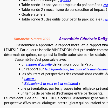
• Ouverture du colloque (
replay
)
• Table ronde 1 : analyse et ampleur du phénomène (
rep
• Table ronde 2 : mécanisme de construction et impact (
• Quatre ateliers
• Table ronde 3 : des outils pour bâtir la paix sociale (
rep
---------------------------------------------------------------------------------
Assemblée Générale Religi
Dimanche 6 mars 2022
L'assemblée a approuvé le rapport moral et le rapport fin
LEMESLE. Par ailleurs Isabelle VINCENDON s’est présentée comme a
désormais de quinze, ce qui est la limite autorisée par les statuts.
L’assemblée s’est poursuivie avec :
• un
rapport d’activité
de Religions pour la Paix ;
• un rapport sur
la fréquentation, les buts et la maintenanc
• les résultats et perspectives des commissions constituées a
*
Laïcité
,
*
Éducation à la paix et à la solidarité
;
• une présentation, par les groupes interreligieux présents, de
• un temps de parole et d’échanges entre participants.
Le Président, Ghaleb BENCHEIKH, a conclu l’assemblée générale en
perspective d’Assises du dialogue interreligieux qui pourraient se t