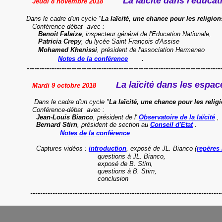
La laïcité dans l'éducat
Jeudi 8 novembre 2018
Dans le cadre d'un cycle "
La laïcité, une chance pour les religion
C
onférence-débat
avec :
Benoît Falaize
, inspecteur général de l'Education Nationale,
Patricia Crepy
, du lycée Saint François d'Assise
Mohamed Khenissi
, président de l'association Hermeneo
.
Notes de la conférence
----------------------------------------------------------------------------------
La laïcité dans les espac
Mardi 9 octobre 2018
Dans le cadre d'un cycle "
La laïcité, une chance pour les relig
C
onférence-débat
avec :
Jean-Louis Bianco
, président de l'
Observatoire de la laïcité
,
Bernard Stirn
, président de section au
Conseil d'Etat
.
Notes de la conférence
Captures vidéos :
introduction
, exposé de JL. Bianco (
repères 
questions à JL. Bianco,
exposé de B. Stirn,
questions à B. Stirn,
conclusion
-------------------------------------------------------------------------------